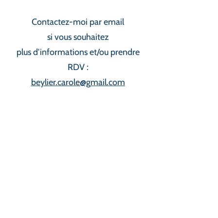
Contactez-moi par email
si vous souhaitez
plus d'informations et/ou prendre
RDV :
beylier.carole@gmail.com
Je suis heureuse de faire partie du collectif
Naître Perle
,
une tribu qui œuvre et se mobilise pour favoriser
le bien-être du bébé,
de la femme et du couple, dès l'enfantement.
Parce que chaque naissance est le début d'une
histoire