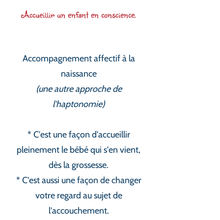
Sur les chemin
s
Accueillir un enfant en conscience.
de la
co
nscience
​Carole Beylier-David
Accompagnement affectif à la
Coaching Holistique, Bien-être et
naissance
Créativité
(une autre approche de
l'haptonomie)
* C'est une façon d'accueillir
Me contacter
pleinement le bébé qui s'en vient,
dès la grossesse.
* C'est aussi une façon de cha
nger
votre regard au sujet de
l'accouchement.