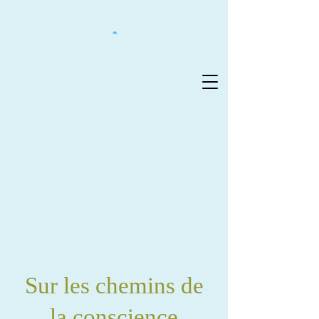
Sur les chemin
s de
la
co
nscience